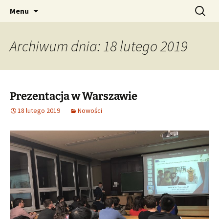
AUGMENTED REALITY FORMWORK ASSEMBLY
Przejdź
Szukaj:
ARFAT
Menu
do
TRAINING
treści
Archiwum dnia: 18 lutego 2019
Prezentacja w Warszawie
18 lutego 2019
Nowości