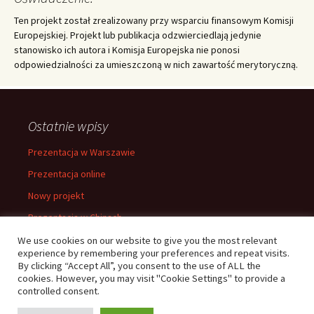
Ten projekt został zrealizowany przy wsparciu finansowym Komisji
Europejskiej. Projekt lub publikacja odzwierciedlają jedynie
stanowisko ich autora i Komisja Europejska nie ponosi
odpowiedzialności za umieszczoną w nich zawartość merytoryczną.
Ostatnie wpisy
Prezentacja w Warszawie
Prezentacja online
Nowy projekt
Prezentacja w Chinach
Prezentacja w Warszawie
We use cookies on our website to give you the most relevant
experience by remembering your preferences and repeat visits.
By clicking “Accept All”, you consent to the use of ALL the
cookies. However, you may visit "Cookie Settings" to provide a
controlled consent.