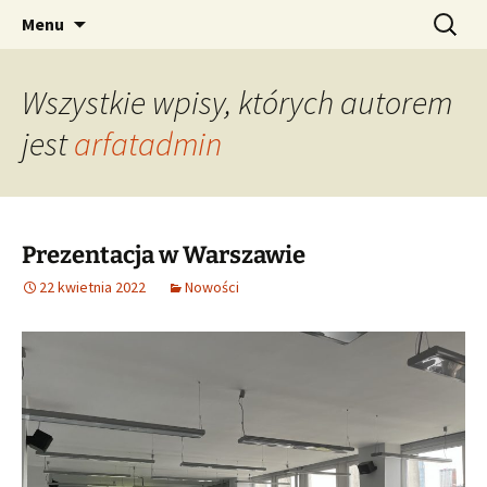
AUGMENTED REALITY FORMWORK ASSEMBLY
Przejdź
Szukaj:
ARFAT
Menu
do
TRAINING
treści
Wszystkie wpisy, których autorem
jest
arfatadmin
Prezentacja w Warszawie
22 kwietnia 2022
Nowości