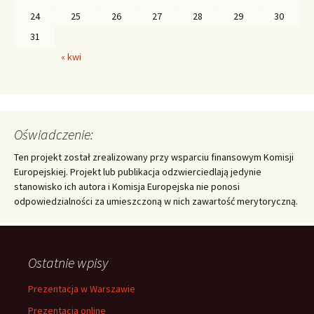
24
25
26
27
28
29
30
31
« kwi
Oświadczenie:
Ten projekt został zrealizowany przy wsparciu finansowym Komisji
Europejskiej. Projekt lub publikacja odzwierciedlają jedynie
stanowisko ich autora i Komisja Europejska nie ponosi
odpowiedzialności za umieszczoną w nich zawartość merytoryczną.
Ostatnie wpisy
Prezentacja w Warszawie
Prezentacja online