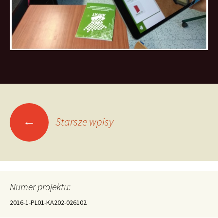
Nawigacja
←
Starsze wpisy
po
wpisach
Numer projektu:
2016-1-PL01-KA202-026102