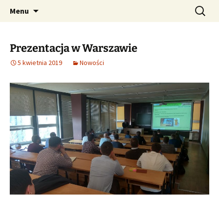
AUGMENTED REALITY FORMWORK ASSEMBLY
Przejdź
Szukaj:
ARFAT
Menu
do
TRAINING
treści
Prezentacja w Warszawie
5 kwietnia 2019
Nowości