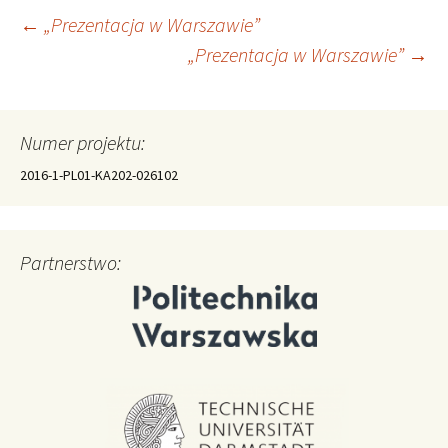
Nawigacja
←
„Prezentacja w Warszawie”
„Prezentacja w Warszawie”
→
wpisu
Numer projektu:
2016-1-PL01-KA202-026102
Partnerstwo: