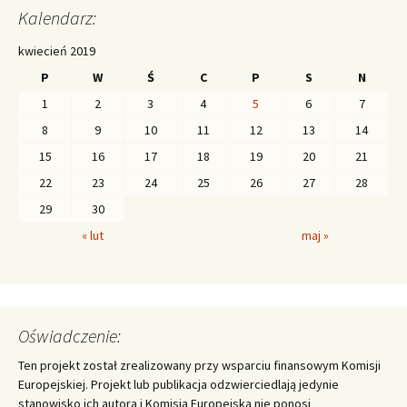
Kalendarz:
kwiecień 2019
P
W
Ś
C
P
S
N
1
2
3
4
5
6
7
8
9
10
11
12
13
14
15
16
17
18
19
20
21
22
23
24
25
26
27
28
29
30
« lut
maj »
Oświadczenie:
Ten projekt został zrealizowany przy wsparciu finansowym Komisji
Europejskiej. Projekt lub publikacja odzwierciedlają jedynie
stanowisko ich autora i Komisja Europejska nie ponosi