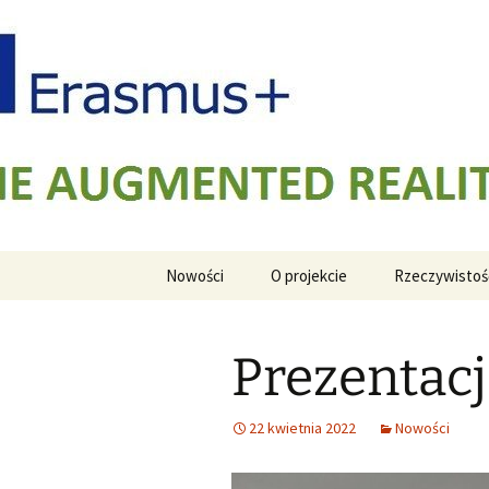
AUGMENTED REALITY FORMWOR
Przejdź
do
treści
ARFAT
Nowości
O projekcie
Rzeczywistoś
Prezentac
22 kwietnia 2022
Nowości