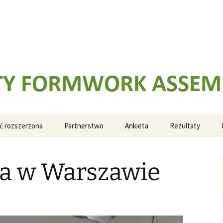
K ASSEMBLY TRAINING
ć rozszerzona
Partnerstwo
Ankieta
Rezultaty
IO1: Potwierdzen
wyników nauczan
ja w Warszawie
IO2: System szk
ARFAT
IO3: Podręcznik 