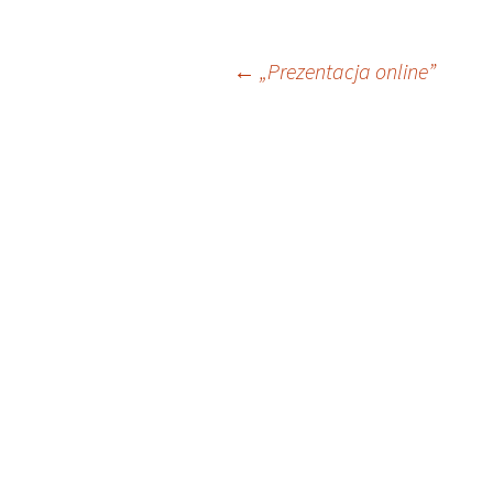
Nawigacja
←
„Prezentacja online”
wpisu