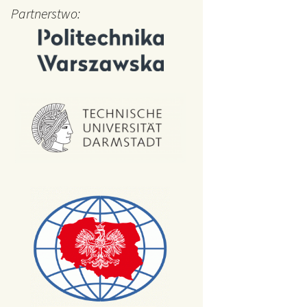
FAT
Partnerstwo:
AT AR
uktażowe
kowe