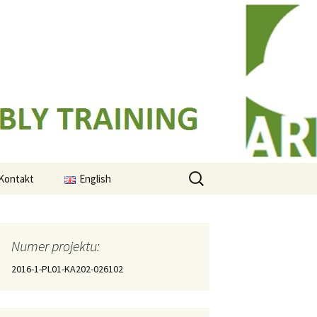
Szukaj:
Kontakt
English
ie
ia
Numer projektu:
oleniowy
2016-1-PL01-KA202-026102
ARFAT