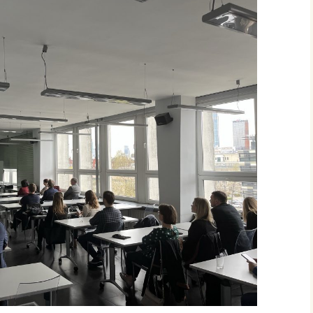
IO4: Aplikacja AR
IO5: Markery ARF
IO6: Filmy instr
ARFAT
Materiały dodat