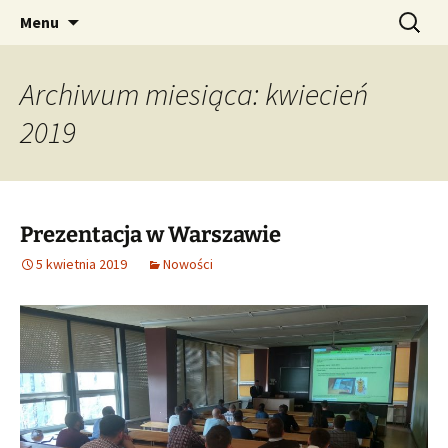
AUGMENTED REALITY FORMWORK ASSEMBLY
Przejdź
Szukaj:
ARFAT
Menu
do
TRAINING
treści
Archiwum miesiąca: kwiecień
2019
Prezentacja w Warszawie
5 kwietnia 2019
Nowości