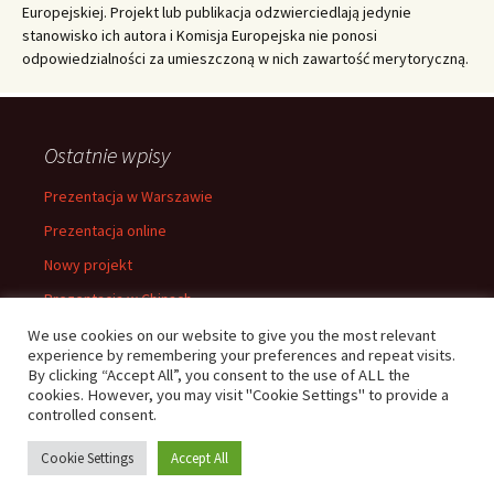
Europejskiej. Projekt lub publikacja odzwierciedlają jedynie
stanowisko ich autora i Komisja Europejska nie ponosi
odpowiedzialności za umieszczoną w nich zawartość merytoryczną.
Ostatnie wpisy
Prezentacja w Warszawie
Prezentacja online
Nowy projekt
Prezentacja w Chinach
Prezentacja w Warszawie
We use cookies on our website to give you the most relevant
experience by remembering your preferences and repeat visits.
By clicking “Accept All”, you consent to the use of ALL the
cookies. However, you may visit "Cookie Settings" to provide a
controlled consent.
Cookie Settings
Accept All
Dumnie wspierane przez WordPress