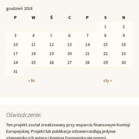
grudzień 2018
P
W
Ś
C
P
S
N
1
2
3
4
5
6
7
8
9
10
11
12
13
14
15
16
17
18
19
20
21
22
23
24
25
26
27
28
29
30
31
« lis
sty »
Oświadczenie:
Ten projekt został zrealizowany przy wsparciu finansowym Komisji
Europejskiej. Projekt lub publikacja odzwierciedlają jedynie
stanowisko ich autora i Komisja Europejska nie ponosi