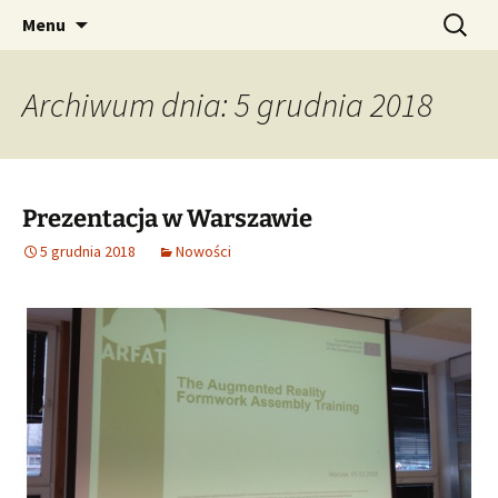
AUGMENTED REALITY FORMWORK ASSEMBLY
Przejdź
Szukaj:
ARFAT
Menu
do
TRAINING
treści
Archiwum dnia: 5 grudnia 2018
Prezentacja w Warszawie
5 grudnia 2018
Nowości