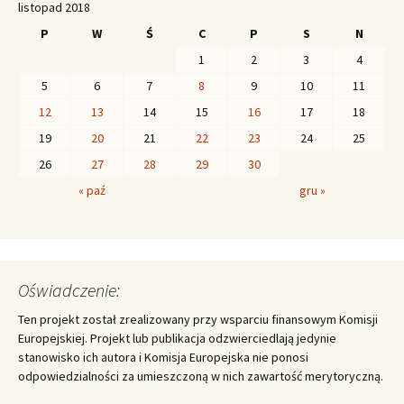
listopad 2018
P
W
Ś
C
P
S
N
1
2
3
4
5
6
7
8
9
10
11
12
13
14
15
16
17
18
19
20
21
22
23
24
25
26
27
28
29
30
« paź
gru »
Oświadczenie:
Ten projekt został zrealizowany przy wsparciu finansowym Komisji
Europejskiej. Projekt lub publikacja odzwierciedlają jedynie
stanowisko ich autora i Komisja Europejska nie ponosi
odpowiedzialności za umieszczoną w nich zawartość merytoryczną.