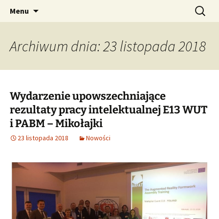
AUGMENTED REALITY FORMWORK ASSEMBLY
Przejdź
Szukaj:
ARFAT
Menu
do
TRAINING
treści
Archiwum dnia: 23 listopada 2018
Wydarzenie upowszechniające
rezultaty pracy intelektualnej E13 WUT
i PABM – Mikołajki
23 listopada 2018
Nowości